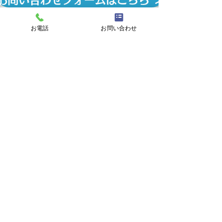
お問い合わせフォームはこちら ＞
お電話
お問い合わせ
CONTACT
｜お問い合わせ
電話でのお問い合わせ
TEL.029-263-0071
受付時間｜9:00〜18:00
メールでのお問い合わせ
一般のお客様 ＞
法人のお客様 ＞
総合解体業｜茨城県｜木造･鉄骨･RC
造解体･内装解体･よう壁解体工事