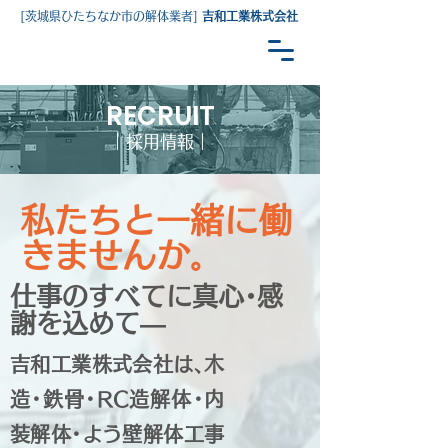
[
茨城県ひたちなか市の解体業者
]
吉和工業株式会社
RECRUIT
｜採用情報｜
私たちと一緒に働
きませんか｡
仕事のすべてに真心･感
謝を込めて―
吉和工業株式会社は､木
造･鉄骨･RC造解体･内
装解体･よう壁解体工事